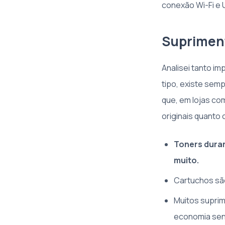
conexão Wi-Fi e 
Supriment
Analisei tanto im
tipo, existe sem
que, em lojas co
originais quanto 
Toners duram
muito.
Cartuchos são
Muitos supri
economia sens