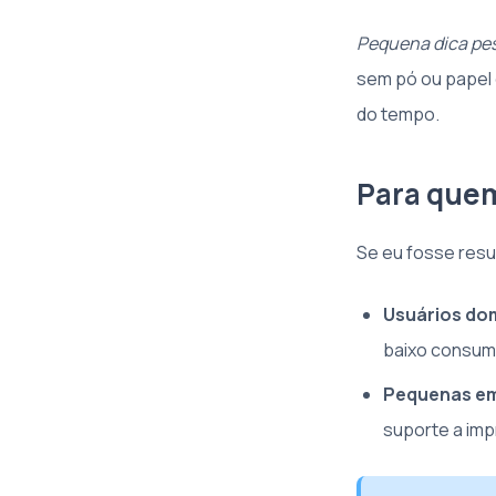
Pequena dica pe
sem pó ou papel 
do tempo.
Para que
Se eu fosse resum
Usuários do
baixo consum
Pequenas e
suporte a im