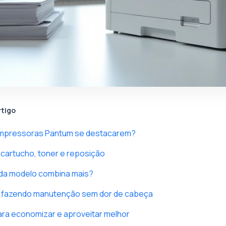
rtigo
 impressoras Pantum se destacarem?
cartucho, toner e reposição
da modelo combina mais?
fazendo manutenção sem dor de cabeça
para economizar e aproveitar melhor