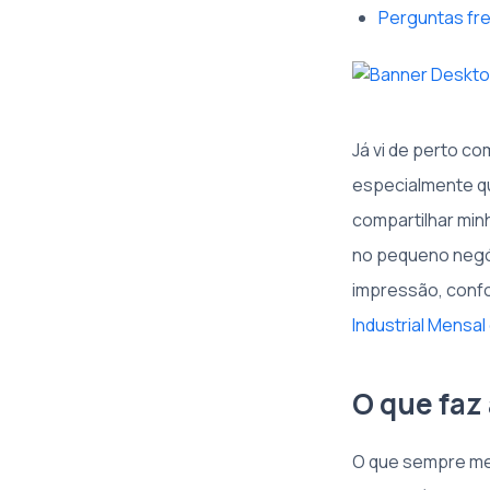
Perguntas fr
Já vi de perto c
especialmente qu
compartilhar min
no pequeno negó
impressão, conf
Industrial Mensal
O que faz
O que sempre me