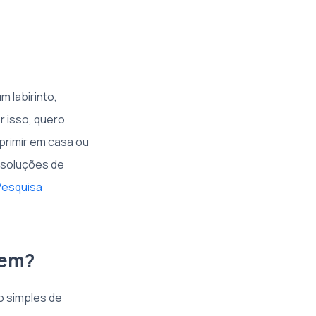
 labirinto,
 isso, quero
primir em casa ou
 soluções de
Pesquisa
rem?
o simples de