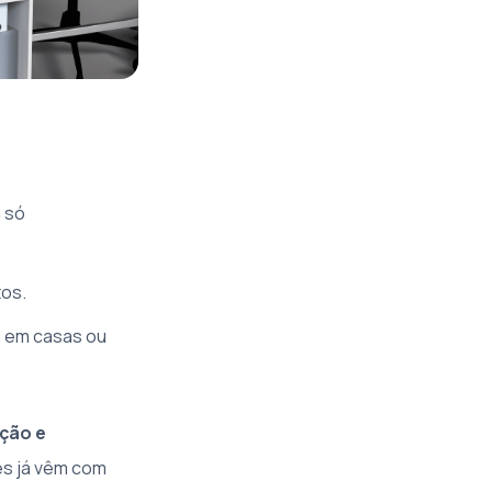
m só
tos.
s em casas ou
ação e
es já vêm com