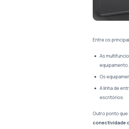
Entre os princip
As multifunci
equipamento.
Os equipamen
A linha de e
escritórios.
Outro ponto que
conectividade 