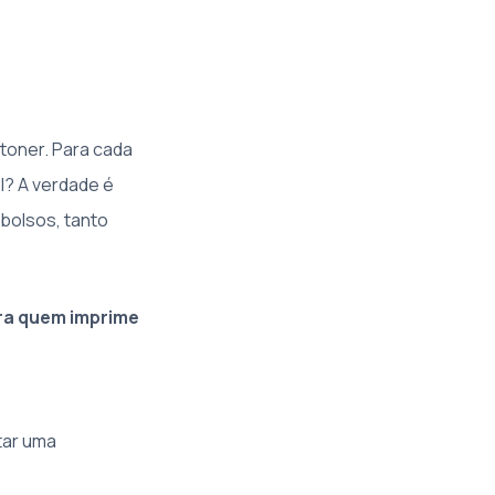
 toner. Para cada
l? A verdade é
bolsos, tanto
ara quem imprime
tar uma